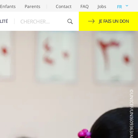
Enfants
Parents
Contact
FAQ
Jobs
FR
CHERCHER...
LITÉ
JE FAIS UN DON
©UNICEF/UNI609363/ALI