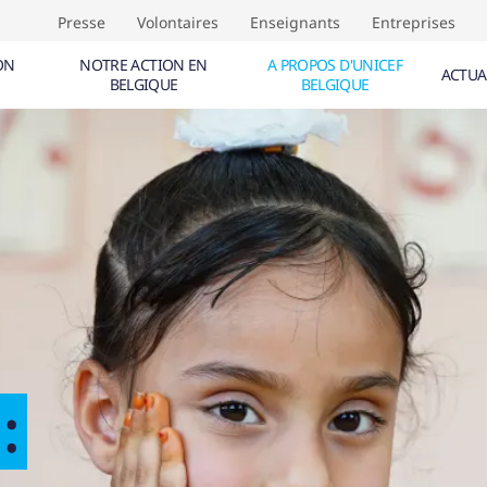
Presse
Volontaires
Enseignants
Entreprises
ON
NOTRE ACTION EN
A PROPOS D'UNICEF
ACTUA
BELGIQUE
BELGIQUE
NTS (
0
)
ÉVÈNEMENTS (
0
)
TIVE AUX DROITS DE L'ENFANT
F
CALE
IQUE
:
IF