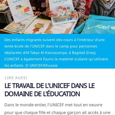
Des enfants migrants suivent des cours à l'intérieur d'une
tente-école de l'UNICEF dans le camp pour personnes
déplacées d'Al-Takya Al-Kasnazaniya, à Bagdad (Iraq).
L'UNICEF a également fourni le matériel scolaire qu'utilisent
les enfants. © UNICEF/Khuzaie
LIRE AUSSI
LE TRAVAIL DE L'UNICEF DANS LE
DOMAINE DE L'ÉDUCATION
Dans le monde entier, l'UNICEF met tout en oeuvre
pour que chaque fille et chaque garçon ait accès à une