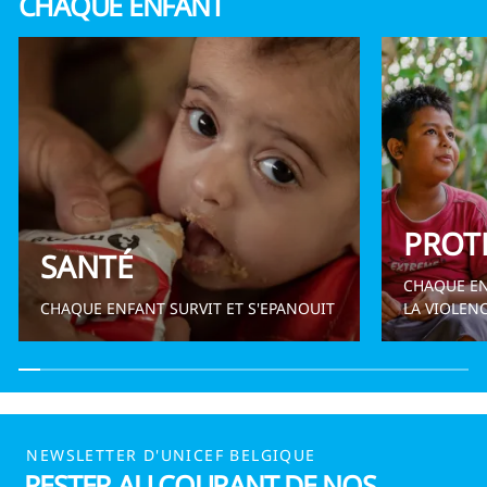
CHAQUE ENFANT
PROT
SANTÉ
CHAQUE EN
CHAQUE ENFANT SURVIT ET S'EPANOUIT
LA VIOLENC
NEWSLETTER D'UNICEF BELGIQUE
RESTER AU COURANT DE NOS