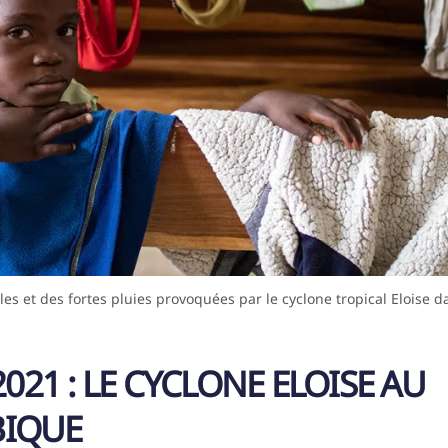
les et des fortes pluies provoquées par le cyclone tropical Eloise
2021 : LE CYCLONE ELOISE AU
IQUE