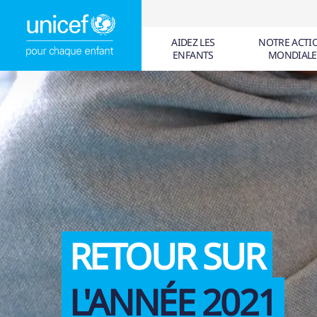
AIDEZ LES
NOTRE ACTI
ENFANTS
MONDIALE
SUGGESTIONS
6
ARTICLES (
0
)
PAGES (
0
)
DOCUME
CONVENTION RELA
QUE FAIT L'UNICE
ATTESTATION FIS
RETOUR SUR
UNICEF EN BELG
L'ANNÉE 2021
MATÉRIEL ÉDUCAT