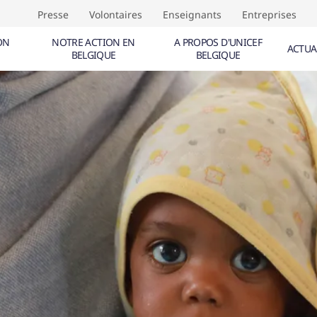
Presse
Volontaires
Enseignants
Entreprises
ON
NOTRE ACTION EN
A PROPOS D'UNICEF
ACTUA
BELGIQUE
BELGIQUE
NTS (
0
)
ÉVÈNEMENTS (
0
)
TIVE AUX DROITS DE L'ENFANT
F
CALE
IQUE
IF