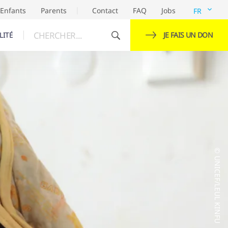
Enfants
Parents
Contact
FAQ
Jobs
FR
CHERCHER...
LITÉ
JE FAIS UN DON
© UNICEF/LEUL KINFU