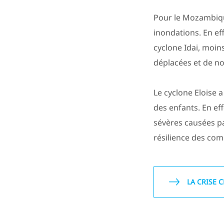
Pour le Mozambiqu
inondations. En ef
cyclone Idai, moin
déplacées et de n
Le cyclone Eloise a
des enfants. En ef
sévères causées pa
résilience des co
LA CRISE 