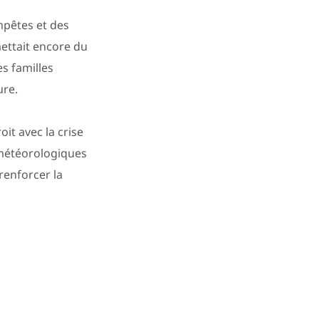
mpêtes et des
mettait encore du
s familles
ure.
oit avec la crise
s météorologiques
renforcer la