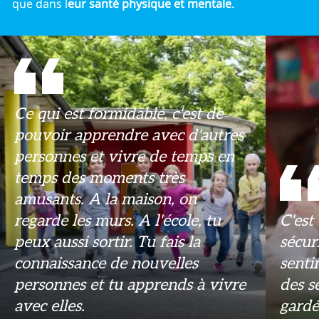
que dans l
eur santé physique et mentale
.
Ce qui est formidable, c'est de
pouvoir apprendre avec d'autres
personnes et vivre de temps en
temps des moments très
amusants. A la maison, on
regarde les murs. A l'école, tu
C'est
peux aussi sortir. Tu fais la
sécur
connaissance de nouvelles
senti
personnes et tu apprends à vivre
des se
avec elles.
gardé