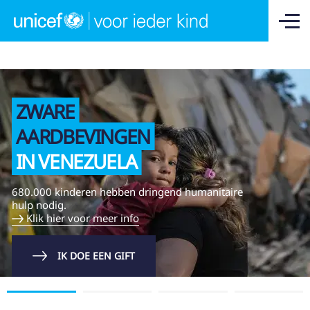
HELP DE KINDEREN
Contact
FAQ
Jobs
NL
FR
ZWARE
ONS WERK WERELDWIJD
AARDBEVINGEN
ONS WERK IN BELGIË
IN VENEZUELA
OVER UNICEF BELGIË
ACTUEEL
680.000 kinderen hebben dringend humanitaire
hulp nodig.
Klik hier voor meer info
Pers
Vrijwilligers
IK DOE EEN GIFT
Leerkrachten
Bedrijven
Kinderen