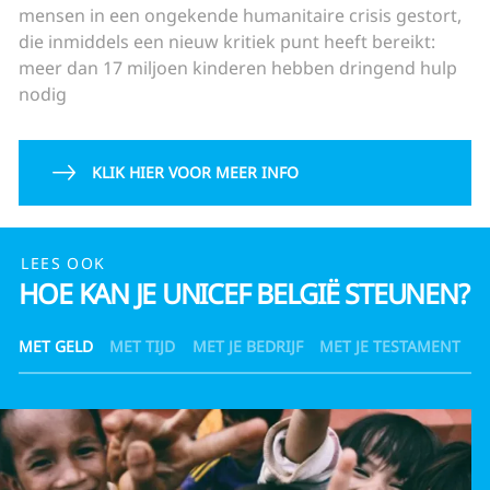
mensen in een ongekende humanitaire crisis gestort,
die inmiddels een nieuw kritiek punt heeft bereikt:
meer dan 17 miljoen kinderen hebben dringend hulp
nodig
KLIK HIER VOOR MEER INFO
LEES OOK
HOE KAN JE UNICEF BELGIË STEUNEN?
MET GELD
MET TIJD
MET JE BEDRIJF
MET JE TESTAMENT