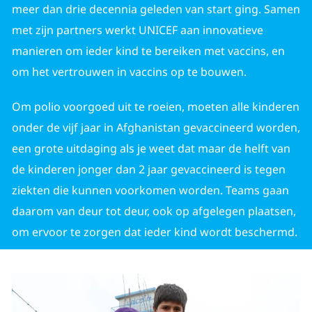
meer dan drie decennia geleden van start ging. Samen
met zijn partners werkt UNICEF aan innovatieve
manieren om ieder kind te bereiken met vaccins, en
om het vertrouwen in vaccins op te bouwen.
Om polio voorgoed uit te roeien, moeten alle kinderen
onder de vijf jaar in Afghanistan gevaccineerd worden,
een grote uitdaging als je weet dat maar de helft van
de kinderen jonger dan 2 jaar gevaccineerd is tegen
ziekten die kunnen voorkomen worden. Teams gaan
daarom van deur tot deur, ook op afgelegen plaatsen,
om ervoor te zorgen dat ieder kind wordt beschermd.