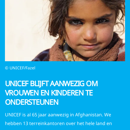
© UNICEF/Fazel
UNICEF BLIJFT AANWEZIG OM
VROUWEN EN KINDEREN TE
ONDERSTEUNEN
UNICEF is al 65 jaar aanwezig in Afghanistan. We
hebben 13 terreinkantoren over het hele land en