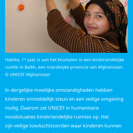
Habiba, 11 jaar, is aan het knutselen in een kindvriendelijke
ruimte in Balkh, een noordelijke provincie van Afghanistan.
© UNICEF Afghanistan
In dergelijke moeilijke omstandigheden hebben
kinderen onmiddellijk steun en een veilige omgeving
nodig. Daarom zet UNICEF in humanitaire
noodsituaties kindvriendelijke ruimtes op. Het
zijn veilige toevluchtsoorden waar kinderen kunnen