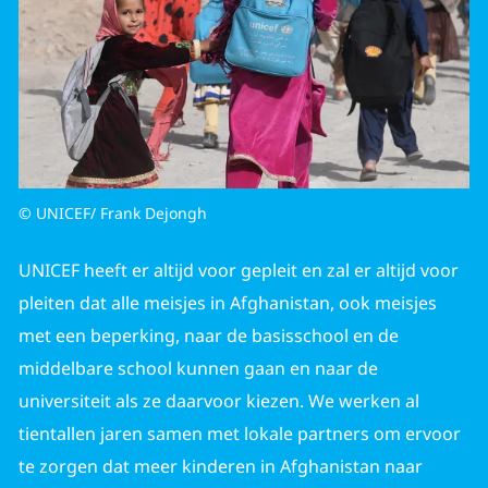
© UNICEF/ Frank Dejongh
UNICEF heeft er altijd voor gepleit en zal er altijd voor
pleiten dat alle meisjes in Afghanistan, ook meisjes
met een beperking, naar de basisschool en de
middelbare school kunnen gaan en naar de
universiteit als ze daarvoor kiezen. We werken al
tientallen jaren samen met lokale partners om ervoor
te zorgen dat meer kinderen in Afghanistan naar