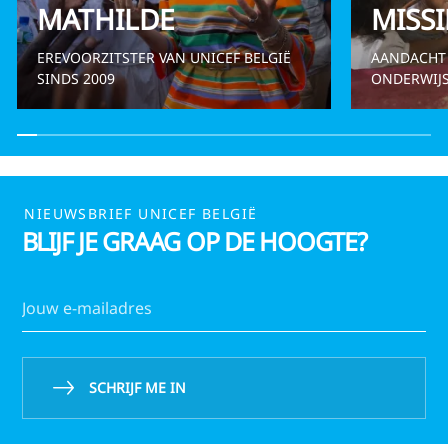
MATHILDE
MISSI
EREVOORZITSTER VAN UNICEF BELGIË
AANDACHT
SINDS 2009
ONDERWIJS
NIEUWSBRIEF UNICEF BELGIË
BLIJF JE GRAAG OP DE HOOGTE?
SCHRIJF ME IN