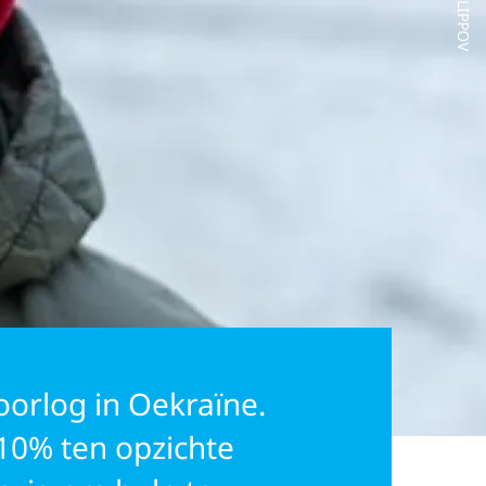
 oorlog in Oekraïne.
 10% ten opzichte