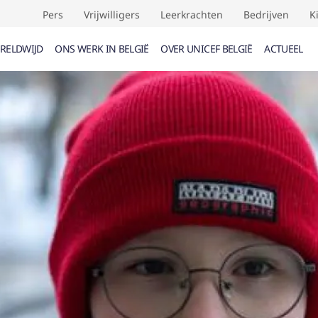
Pers
Vrijwilligers
Leerkrachten
Bedrijven
K
RELDWIJD
ONS WERK IN BELGIË
OVER UNICEF BELGIË
ACTUEEL
UMENTEN (
0
)
EVENEMENTEN (
0
)
VERDRAG
F