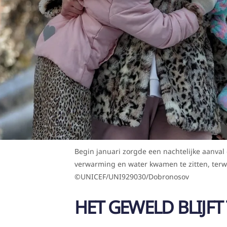
Begin januari zorgde een nachtelijke aanval 
verwarming en water kwamen te zitten, terwij
©UNICEF/UNI929030/Dobronosov
HET GEWELD BLIJF