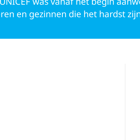
. UNICEF was vanaf het begin aanw
en en gezinnen die het hardst zijn