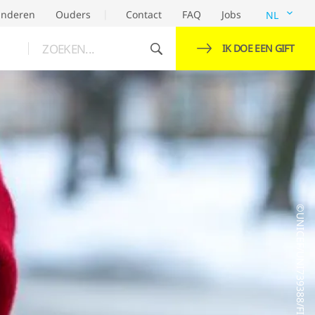
inderen
Ouders
Contact
FAQ
Jobs
NL
ZOEKEN...
IK DOE EEN GIFT
©UNICEF/UNI739388/FILIPPOV