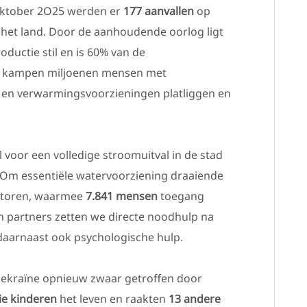
 oktober 2O25 werden er
177 aanvallen
op
n het land. Door de aanhoudende oorlog ligt
oductie stil en is 60% van de
or kampen miljoenen mensen met
 en verwarmingsvoorzieningen platliggen en
voor een volledige stroomuitval in de stad
. Om essentiële watervoorziening draaiende
atoren, waarmee
7.841 mensen
toegang
n partners zetten we directe noodhulp na
daarnaast ook psychologische hulp.
Oekraïne opnieuw zwaar getroffen door
ie kinderen
het leven en raakten
13 andere