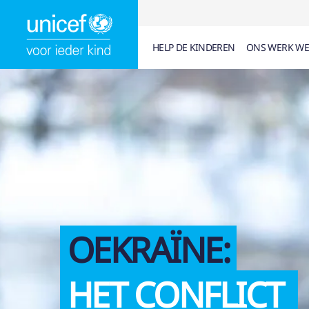
HELP DE KINDEREN
ONS WERK WE
SUGGESTIES
6
ARTIKELEN (
0
)
PAGINA'S (
0
)
DOC
KINDERRECHTEN
FISCAAL ATTEST
WAT DOET UNICE
OEKRAÏNE:
UNICEF IN BELGIË
HET CONFLICT
LESMATERIAAL