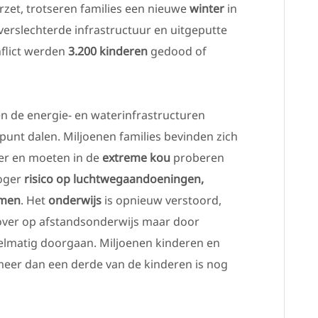
erzet, trotseren families een nieuwe
winter
in
 verslechterde infrastructuur en uitgeputte
flict werden
3.200 kinderen
gedood of
en de energie- en waterinfrastructuren
punt dalen. Miljoenen families bevinden zich
ter en moeten in de
extreme kou
proberen
oger
risico op luchtwegaandoeningen,
emen
. Het
onderwijs
is opnieuw verstoord,
over op afstandsonderwijs maar door
gelmatig doorgaan. Miljoenen kinderen en
meer dan een derde van de kinderen is nog