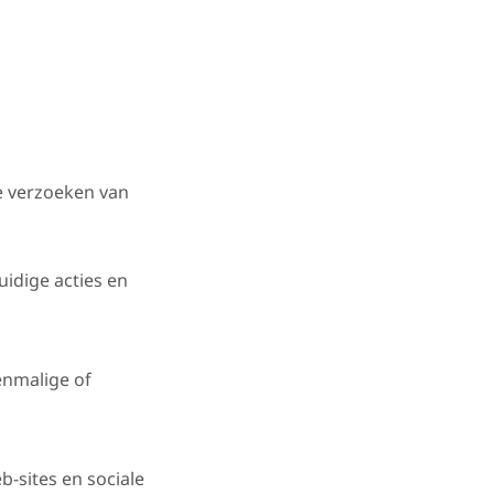
e verzoeken van
idige acties en
enmalige of
-sites en sociale