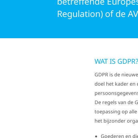
betreffende Europes
Regulation) of de 
WAT IS GDPR
GDPR is de nieuwe
doel het kader en
persoonsgegevens 
De regels van de G
toepassing op alle
het bijzonder organ
Goederen en di