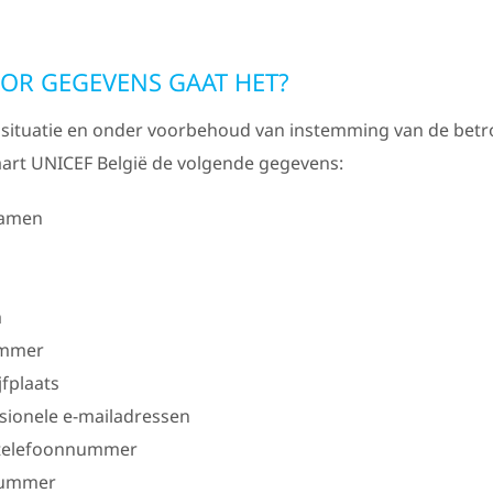
OR GEGEVENS GAAT HET?
e situatie en onder voorbehoud van instemming van de bet
art UNICEF België de volgende gegevens:
namen
m
ummer
jfplaats
ssionele e-mailadressen
 telefoonnummer
nummer