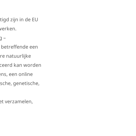
igd zijn in de EU
werken.
g –
 betreffende een
re natuurlijke
ficeerd kan worden
ens, een online
ische, genetische,
et verzamelen,