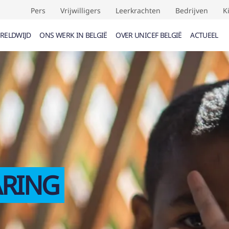
Pers
Vrijwilligers
Leerkrachten
Bedrijven
K
RELDWIJD
ONS WERK IN BELGIË
OVER UNICEF BELGIË
ACTUEEL
UMENTEN (
0
)
EVENEMENTEN (
0
)
VERDRAG
F
ARING