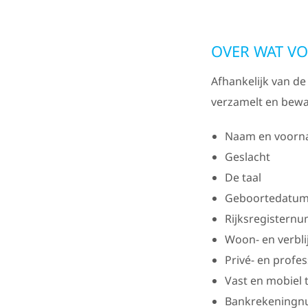
OVER WAT VO
Afhankelijk van d
verzamelt en bewa
Naam en voor
Geslacht
De taal
Geboortedatu
Rijksregistern
Woon- en verbli
Privé- en profe
Vast en mobiel
Bankrekening