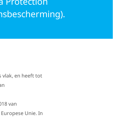
a Protection
nsbescherming).
lak, en heeft tot
an
2018 van
e Europese Unie. In