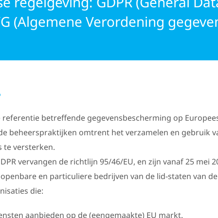
e regelgeving: GDPR (General Dat
AVG (Algemene Verordening gegeve
?
 referentie betreffende gegevensbescherming op Europees v
 de beheerspraktijken omtrent het verzamelen en gebruik v
te versterken.
DPR vervangen de richtlijn 95/46/EU, en zijn vanaf 25 mei 
 openbare en particuliere bedrijven van de lid-staten van d
isaties die:
ensten aanbieden op de (eengemaakte) EU markt.