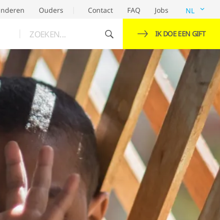
inderen
Ouders
Contact
FAQ
Jobs
NL
ZOEKEN...
IK DOE EEN GIFT