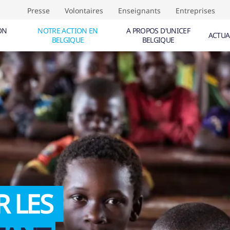
Presse
Volontaires
Enseignants
Entreprises
ON
NOTRE ACTION EN
A PROPOS D'UNICEF
ACTUA
BELGIQUE
BELGIQUE
NTS (
0
)
ÉVÈNEMENTS (
0
)
TIVE AUX DROITS DE L'ENFANT
F
CALE
IQUE
R LES
IF