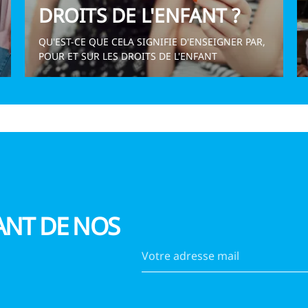
DROITS DE L'ENFANT ?
QU'EST-CE QUE CELA SIGNIFIE D'ENSEIGNER PAR,
POUR ET SUR LES DROITS DE L'ENFANT
ANT DE NOS