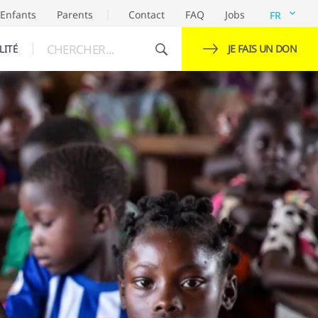
Enfants
Parents
Contact
FAQ
Jobs
FR
CHERCHER...
LITÉ
JE FAIS UN DON