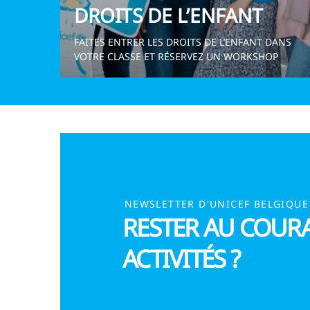
DROITS DE L’ENFANT
FAITES ENTRER LES DROITS DE L’ENFANT DANS
VOTRE CLASSE ET RÉSERVEZ UN WORKSHOP
NEWSLETTER D'UNICEF BELGIQUE
RESTER AU COUR
ACTIVITÉS ?