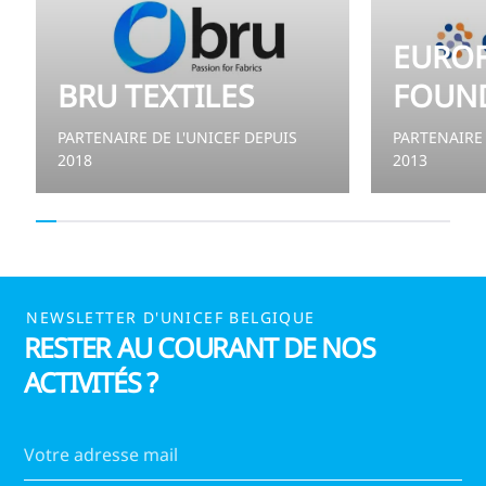
EUROF
BRU TEXTILES
FOUN
PARTENAIRE DE L'UNICEF DEPUIS
PARTENAIRE 
2018
2013
NEWSLETTER D'UNICEF BELGIQUE
RESTER AU COURANT DE NOS
ACTIVITÉS ?