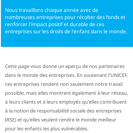
Nous travaillons chaque année avec de
Parents
nombreuses entreprises pour récolter des fonds et
renforcer l'impact positif et durable de ces
entreprises sur les droits de l'enfant dans le monde.
Cette page vous donne un aperçu de nos partenaires
dans le monde des entreprises. En soutenant l'UNICEF,
ces entreprises rendent non seulement notre travail
possible, mais elles montrent également à leur réseau,
à leurs clients et à leurs employés qu'elles contribuent
à la notion de responsabilité sociale des entreprises
(RSE) et qu'elles veulent rendre le monde meilleur
pour les enfants les plus vulnérables.