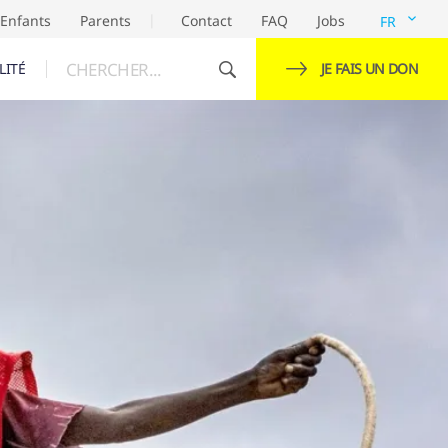
Enfants
Parents
Contact
FAQ
Jobs
FR
CHERCHER...
LITÉ
JE FAIS UN DON