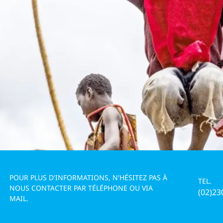
IRES
POUR PLUS D'INFORMATIONS, N'HÉSITEZ PAS À
TEL.
NOUS CONTACTER PAR TÉLÉPHONE OU VIA
(02)23
MAIL.