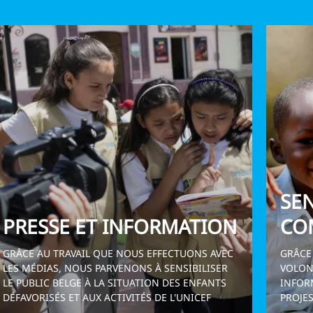
SEN
PRESSE ET INFORMATION
CO
GRÂCE AU TRAVAIL QUE NOUS EFFECTUONS AVEC
GRÂCE
LES MÉDIAS, NOUS PARVENONS À SENSIBILISER
VOLON
LE PUBLIC BELGE À LA SITUATION DES ENFANTS
INFOR
DÉFAVORISÉS ET AUX ACTIVITÉS DE L'UNICEF
PROJES