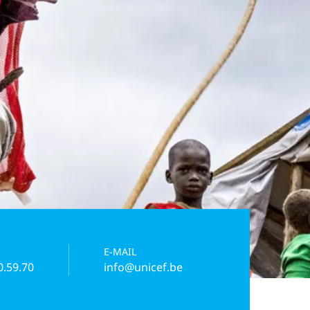
E-MAIL
0.59.70
info@unicef.be