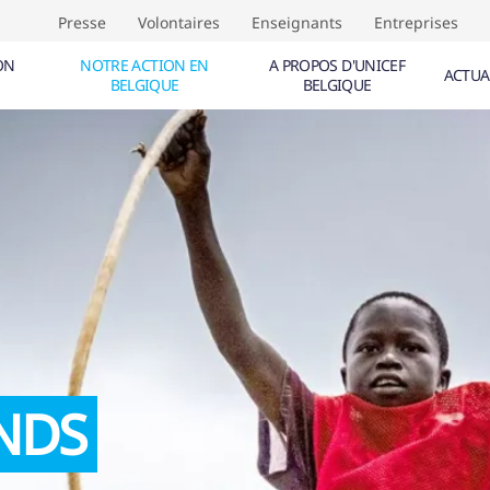
Presse
Volontaires
Enseignants
Entreprises
ON
NOTRE ACTION EN
A PROPOS D'UNICEF
ACTUA
BELGIQUE
BELGIQUE
NTS (
0
)
ÉVÈNEMENTS (
0
)
TIVE AUX DROITS DE L'ENFANT
F
CALE
IQUE
NDS
IF