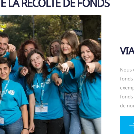
 LA RÉCOLTE DE FONDS
VI
Nous u
fonds 
exemp
fonds
de nou