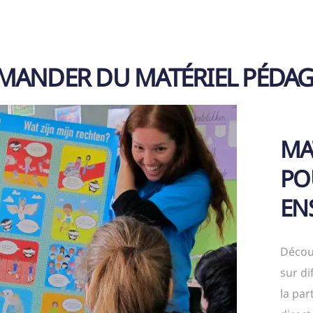
MANDER DU MATÉRIEL PÉDA
MA
PO
EN
Décou
sur di
la par