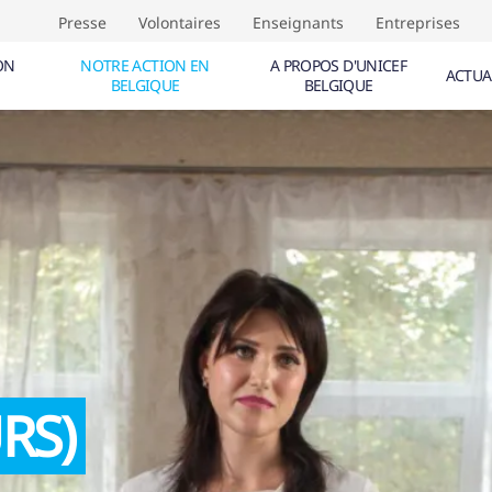
Presse
Volontaires
Enseignants
Entreprises
ON
NOTRE ACTION EN
A PROPOS D'UNICEF
ACTUA
BELGIQUE
BELGIQUE
NTS (
0
)
ÉVÈNEMENTS (
0
)
TIVE AUX DROITS DE L'ENFANT
F
CALE
IQUE
RS)
IF