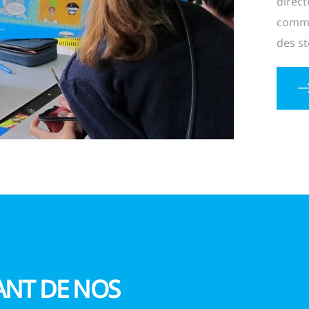
direct
comman
des st
ANT DE NOS