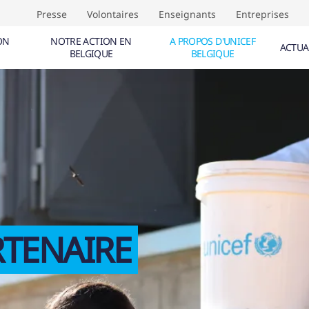
Presse
Volontaires
Enseignants
Entreprises
ON
NOTRE ACTION EN
A PROPOS D'UNICEF
ACTUA
BELGIQUE
BELGIQUE
NTS (
0
)
ÉVÈNEMENTS (
0
)
TIVE AUX DROITS DE L'ENFANT
F
CALE
RTENAIRE
IQUE
IF