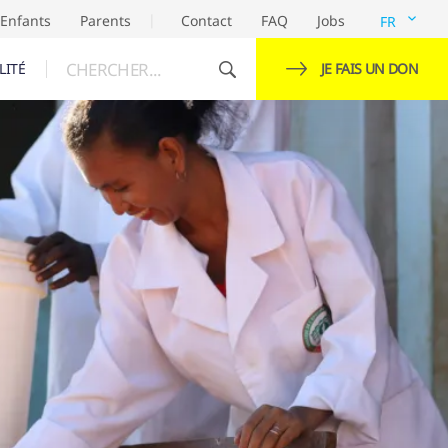
Enfants
Parents
Contact
FAQ
Jobs
FR
CHERCHER...
LITÉ
JE FAIS UN DON