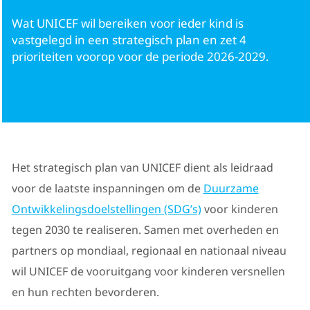
Wat UNICEF wil bereiken voor ieder kind is
Ouders
vastgelegd in een strategisch plan en zet 4
prioriteiten voorop voor de periode 2026-2029.
Het strategisch plan van UNICEF dient als leidraad
voor de laatste inspanningen om de
Duurzame
Ontwikkelingsdoelstellingen (SDG’s)
voor kinderen
tegen 2030 te realiseren. Samen met overheden en
partners op mondiaal, regionaal en nationaal niveau
wil UNICEF de vooruitgang voor kinderen versnellen
en hun rechten bevorderen.