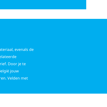
teriaal, evenals de
elateerde
ef. Door je te
België jouw
uren. Velden met