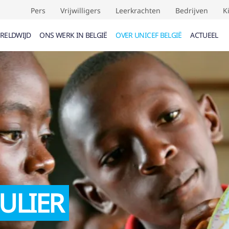
Pers
Vrijwilligers
Leerkrachten
Bedrijven
K
RELDWIJD
ONS WERK IN BELGIË
OVER UNICEF BELGIË
ACTUEEL
UMENTEN (
0
)
EVENEMENTEN (
0
)
VERDRAG
F
ULIER