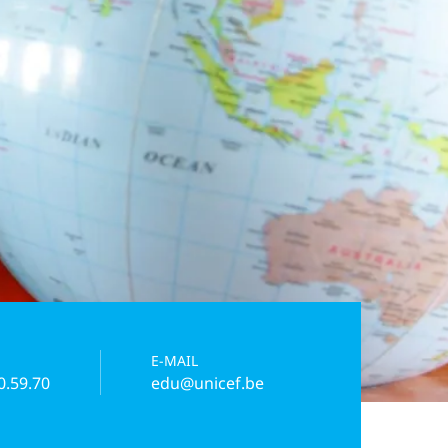
E-MAIL
0.59.70
edu@unicef.be