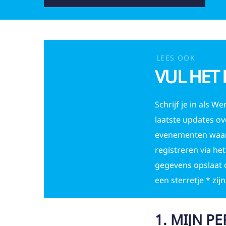
LEES OOK
VUL HET
Schrijf je in als 
laatste updates ov
evenementen waarop
registreren via h
gegevens opslaat o
een sterretje * zijn
1. MIJN P