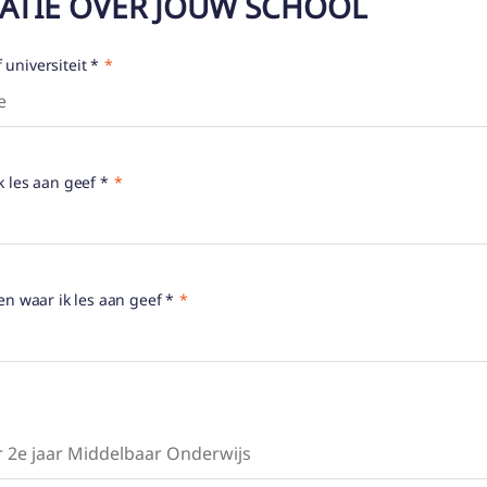
MATIE OVER JOUW SCHOOL
universiteit *
k les aan geef *
en waar ik les aan geef *