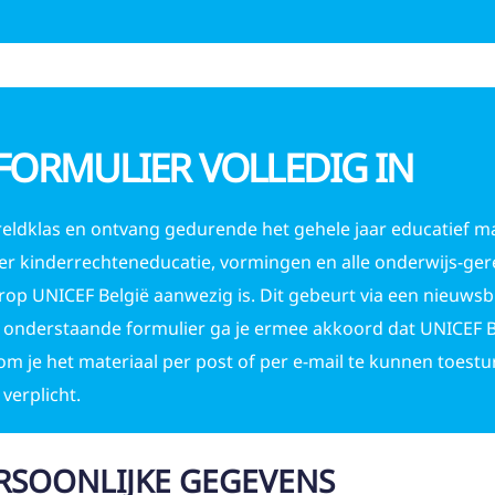
 FORMULIER VOLLEDIG IN
Wereldklas en ontvang gedurende het gehele jaar educatief ma
er kinderrechteneducatie, vormingen en alle onderwijs-ger
 UNICEF België aanwezig is. Dit gebeurt via een nieuwsbri
et onderstaande formulier ga je ermee akkoord dat UNICEF 
m je het materiaal per post of per e-mail te kunnen toest
 verplicht.
ERSOONLIJKE GEGEVENS