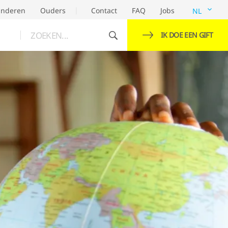
inderen
Ouders
Contact
FAQ
Jobs
NL
ZOEKEN...
IK DOE EEN GIFT