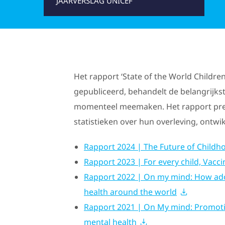
JAARVERSLAG UNICEF
Het rapport ‘State of the World Children
gepubliceerd, behandelt de belangrijks
momenteel meemaken. Het rapport pres
statistieken over hun overleving, ontw
Rapport 2024 | The Future of Childh
Rapport 2023 | For every child, Vacci
Rapport 2022 | On my mind: How ado
health around the world
Rapport 2021 | On My mind: Promotin
mental health