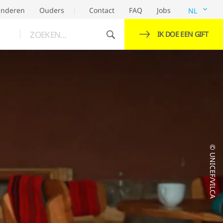
inderen
Ouders
Contact
FAQ
Jobs
NL
ZOEKEN...
IK DOE EEN GIFT
© UNICEF/VILCA