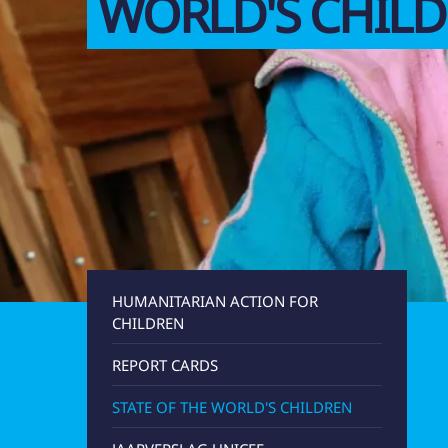
WORLD'S CHIL
UNICEF VRIJWILLI
HUMANITARIAN ACTION FOR
CHILDREN
REPORT CARDS
STATE OF THE WORLD'S CHILDREN