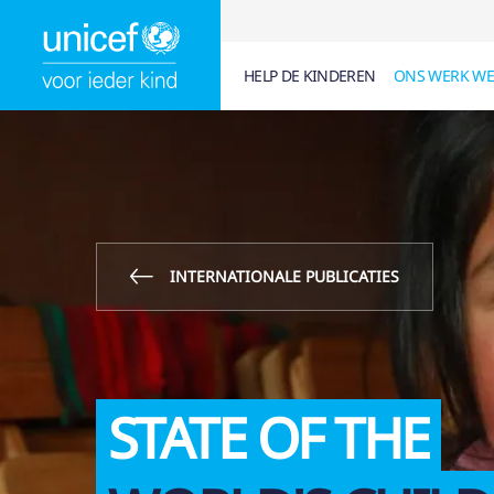
HELP DE KINDEREN
ONS WERK WE
SUGGESTIES
6
ARTIKELEN (
0
)
PAGINA'S (
0
)
DOC
KINDERRECHTEN
FISCAAL ATTEST
INTERNATIONALE PUBLICATIES
WAT DOET UNICE
UNICEF IN BELGIË
STATE OF THE
LESMATERIAAL