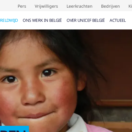
Pers
Vrijwilligers
Leerkrachten
Bedrijven
K
RELDWIJD
ONS WERK IN BELGIË
OVER UNICEF BELGIË
ACTUEEL
UMENTEN (
0
)
EVENEMENTEN (
0
)
VERDRAG
F