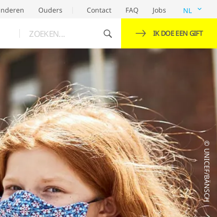
inderen
Ouders
Contact
FAQ
Jobs
NL
ZOEKEN...
IK DOE EEN GIFT
© UNICEF/BÄNSCH