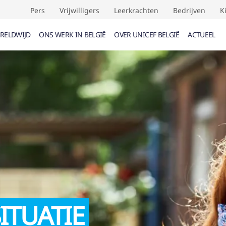
Pers
Vrijwilligers
Leerkrachten
Bedrijven
K
RELDWIJD
ONS WERK IN BELGIË
OVER UNICEF BELGIË
ACTUEEL
UMENTEN (
0
)
EVENEMENTEN (
0
)
VERDRAG
F
ITUATIE