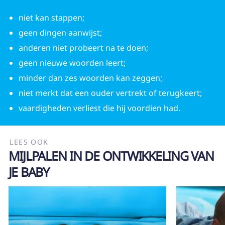
niet kan stappen;
geen dingen aanwijst;
anderen niet probeert na te doen;
geen nieuwe woorden leert;
minder dan zes woorden kan zeggen;
niet merkt dat een ouder vertrekt of terugkeert;
vaardigheden verliest die hij voordien had.
LEES OOK
MIJLPALEN IN DE ONTWIKKELING VAN
JE BABY