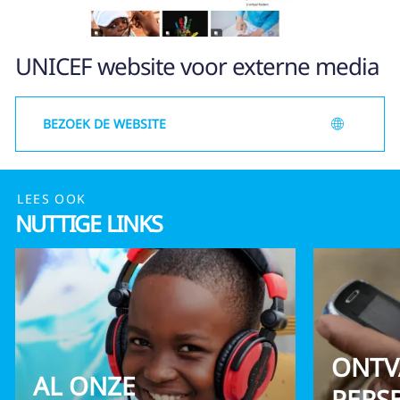
UNICEF website voor externe media
BEZOEK DE WEBSITE
LEES OOK
NUTTIGE LINKS
ONTV
AL ONZE
PERS