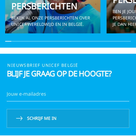
PERSBERICHTEN
BEN JE JOU
BEKIJK AL ONZE PERSBERICHTEN OVER
PERSBERIC
UNICEF WERELDWIJD EN IN BELGIË.
JE DAN HIE
NIEUWSBRIEF UNICEF BELGIË
BLIJF JE GRAAG OP DE HOOGTE?
SCHRIJF ME IN