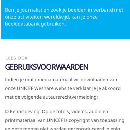
Ben je journalist en zoek je beelden in verband met
Ouders
onze activiteiten wereldwijd, kan je onze
beelddatabank gebruiken.
LEES OOK
GEBRUIKSVOORWAARDEN
Indien je multi-mediamateriaal wil downloaden van
onze UNICEF Weshare website verklaar je je akkoord
met de volgende auteursrechtvermelding:
© Kennisgeving: Op de foto's, video's, audio en
printmateriaal van UNICEF is copyright van toepassing
en deze mogen niet worden gereproduceerd in enig