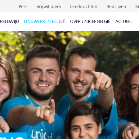
Pers
Vrijwilligers
Leerkrachten
Bedrijven
K
RELDWIJD
ONS WERK IN BELGIË
OVER UNICEF BELGIË
ACTUEEL
UMENTEN (
0
)
EVENEMENTEN (
0
)
VERDRAG
F