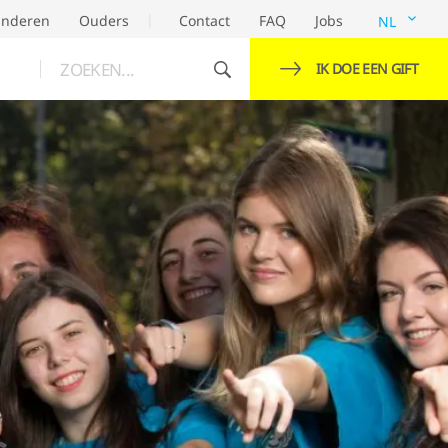
inderen
Ouders
Contact
FAQ
Jobs
NL
ZOEKEN...
IK DOE EEN GIFT