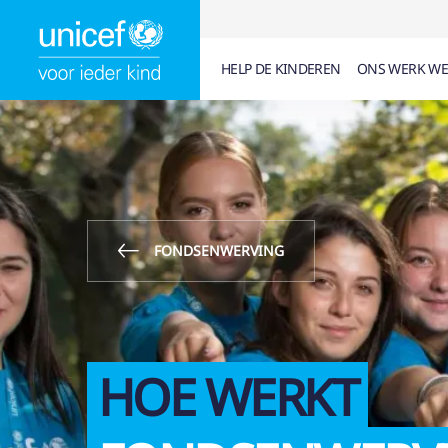
HELP DE KINDEREN
ONS WERK WE
SUGGESTIES
6
ARTIKELEN (
0
)
PAGINA'S (
0
)
DOC
KINDERRECHTEN
FISCAAL ATTEST
FONDSENWERVING
WAT DOET UNICE
UNICEF IN BELGIË
HOE WERKT
LESMATERIAAL