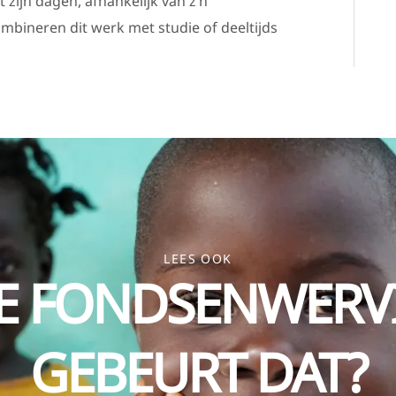
 zijn dagen, afhankelijk van z’n
bineren dit werk met studie of deeltijds
LEES OOK
E FONDSENWERV
GEBEURT DAT?