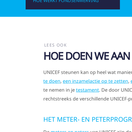
HOE WERKT FONDSENWERVING
LEES OOK
HOE DOEN WE AAN
UNICEF steunen kan op heel wat manie
te doen
,
een inzamelactie op te zetten
,
te nemen in je
testament
. De door UNIC
rechtstreeks de verschillende UNICEF
HET METER- EN PETERPROG
De
meters en peters
van UNICEF zijn de