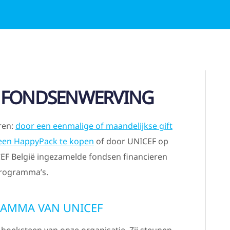
 FONDSENWERVING
ren:
door een eenmalige of maandelijkse gift
een HappyPack te kopen
of door UNICEF op
EF België ingezamelde fondsen financieren
-programma’s.
RAMMA VAN UNICEF
 hoeksteen van onze organisatie. Zij steunen