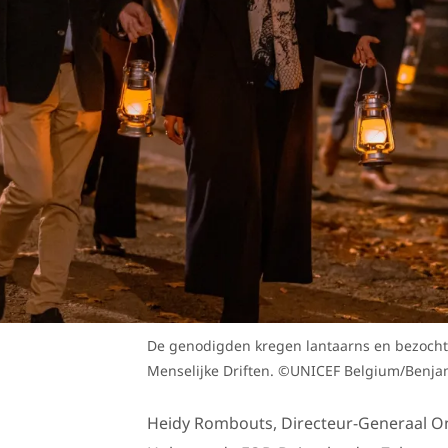
De genodigden kregen lantaarns en bezochten
Menselijke Driften. ©UNICEF Belgium/Benj
Heidy Rombouts, Directeur-Generaal 