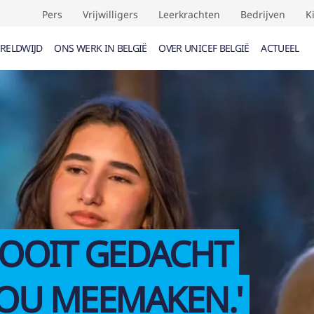
Pers
Vrijwilligers
Leerkrachten
Bedrijven
K
RELDWIJD
ONS WERK IN BELGIË
OVER UNICEF BELGIË
ACTUEEL
UMENTEN (
0
)
EVENEMENTEN (
0
)
VERDRAG
F
 NOOIT GEDACHT
ZOU MEEMAKEN.'