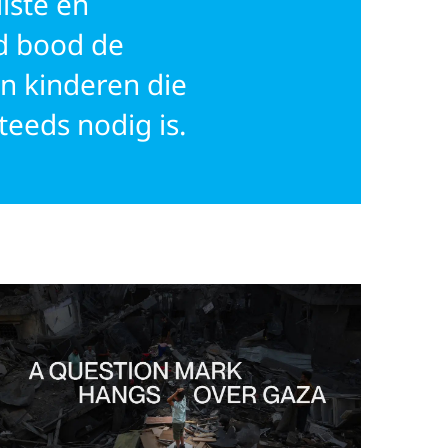
iste en
d bood de
an kinderen die
teeds nodig is.