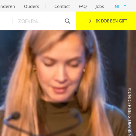
inderen
Ouders
Contact
FAQ
Jobs
NL
ZOEKEN...
IK DOE EEN GIFT
©UNICEF BELGIUM/BENJAMIN ORBAN