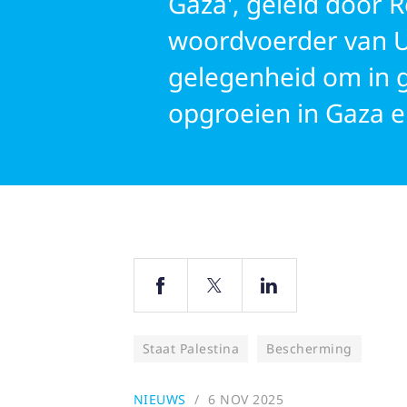
Gaza', geleid door R
woordvoerder van U
gelegenheid om in g
opgroeien in Gaza e
Staat Palestina
Bescherming
NIEUWS
6 NOV 2025