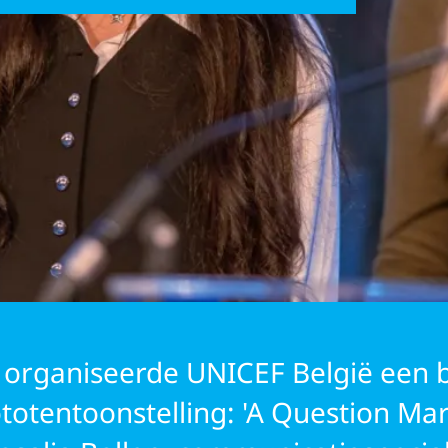
GERS
 organiseerde UNICEF België een 
ototentoonstelling: 'A Question M