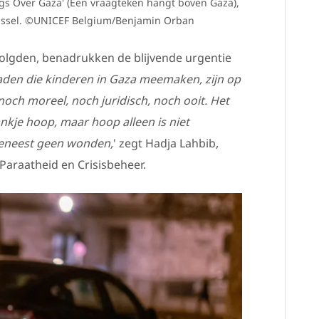
gs Over Gaza' (Een vraagteken hangt boven Gaza),
Brussel. ©UNICEF Belgium/Benjamin Orban
volgden, benadrukken de blijvende urgentie
den die kinderen in Gaza meemaken, zijn op
och moreel, noch juridisch, noch ooit. Het
nkje hoop, maar hoop alleen is niet
geneest geen wonden,
' zegt Hadja Lahbib,
Paraatheid en Crisisbeheer.