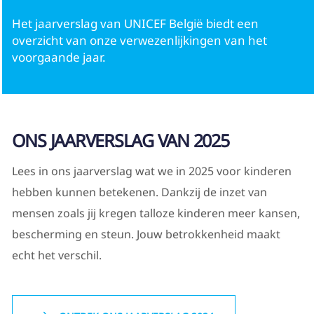
Het jaarverslag van UNICEF België biedt een
Ouders
overzicht van onze verwezenlijkingen van het
voorgaande jaar.
ONS JAARVERSLAG VAN 2025
Lees in ons jaarverslag wat we in 2025 voor kinderen
hebben kunnen betekenen. Dankzij de inzet van
mensen zoals jij kregen talloze kinderen meer kansen,
bescherming en steun. Jouw betrokkenheid maakt
echt het verschil.